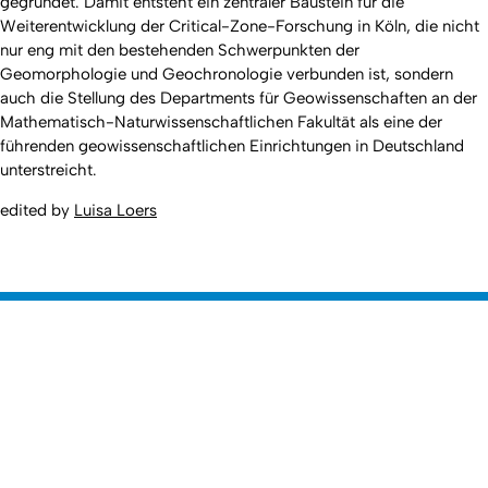
gegründet. Damit entsteht ein zentraler Baustein für die
Weiterentwicklung der Critical-Zone-Forschung in Köln, die nicht
nur eng mit den bestehenden Schwerpunkten der
Geomorphologie und Geochronologie verbunden ist, sondern
auch die Stellung des Departments für Geowissenschaften an der
Mathematisch-Naturwissenschaftlichen Fakultät als eine der
führenden geowissenschaftlichen Einrichtungen in Deutschland
unterstreicht.
edited by
Luisa Loers
Nach 
Erstellt am: 21. Oktober 2025 zuletzt geändert am: 11. Juni 2026
Mathematisch-Naturwissenschaftliche
Zur Startseite
Fakultät
Dekanat