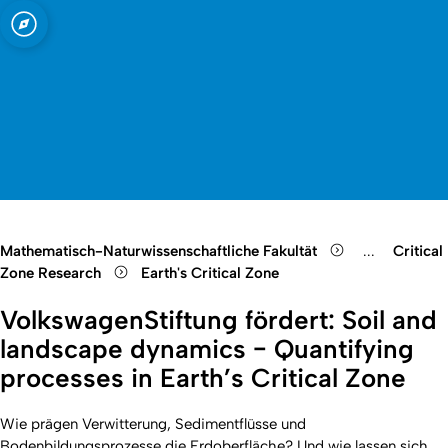
t zu Köln
Open quicklink menu
Suche öffnen
Sprachauswahl öffnen
Menü schließen
Menü öffnen
Mathematisch-Naturwissenschaftliche Fakultät
...
Critical
Show remain
Zone Research
Earth's Critical Zone
VolkswagenStiftung fördert: Soil and
landscape dynamics − Quantifying
processes in Earth’s Critical Zone
Wie prägen Verwitterung, Sedimentflüsse und
Bodenbildungsprozesse die Erdoberfläche? Und wie lassen sich