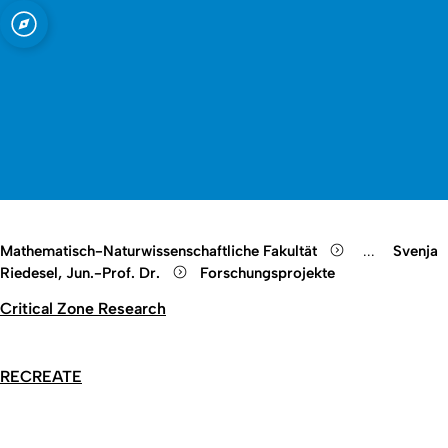
t zu Köln
Open quicklink menu
Suche öffnen
Sprachauswahl öffnen
Menü schließen
Menü öffnen
Mathematisch-Naturwissenschaftliche Fakultät
...
Svenja
Show remain
Riedesel, Jun.-Prof. Dr.
Forschungsprojekte
Critical Zone Research
RECREATE