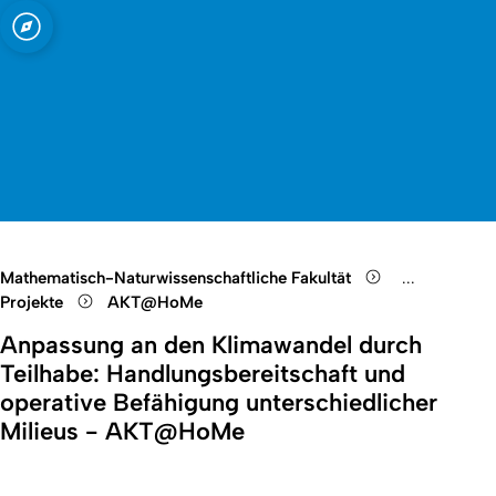
t zu Köln
Open quicklink menu
Suche öffnen
Sprachauswahl öffnen
Menü schließen
Menü öffnen
Mathematisch-Naturwissenschaftliche Fakultät
...
Show remain
Projekte
AKT@HoMe
Anpassung an den Klimawandel durch
Teilhabe: Handlungsbereitschaft und
operative Befähigung unterschiedlicher
Milieus - AKT@HoMe