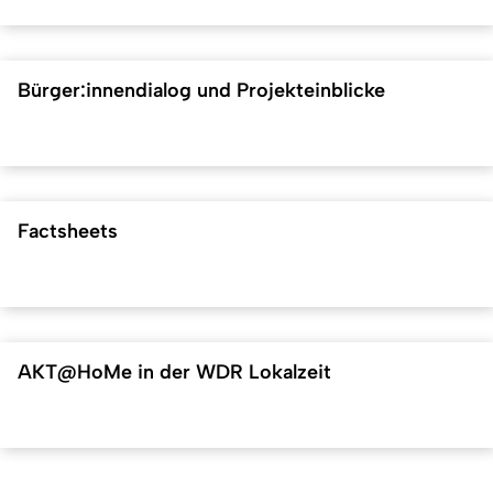
Bürger:innendialog und Projekteinblicke
Factsheets
AKT@HoMe in der WDR Lokalzeit
Nach 
Erstellt am: 20. März 2024 zuletzt geändert am: 7. Januar 2026