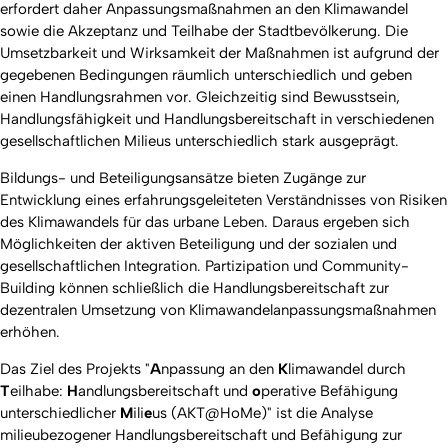
erfordert daher Anpassungsmaßnahmen an den Klimawandel
sowie die Akzeptanz und Teilhabe der Stadtbevölkerung. Die
Umsetzbarkeit und Wirksamkeit der Maßnahmen ist aufgrund der
gegebenen Bedingungen räumlich unterschiedlich und geben
einen Handlungsrahmen vor. Gleichzeitig sind Bewusstsein,
Handlungsfähigkeit und Handlungsbereitschaft in verschiedenen
gesellschaftlichen Milieus unterschiedlich stark ausgeprägt.
Bildungs- und Beteiligungsansätze bieten Zugänge zur
Entwicklung eines erfahrungsgeleiteten Verständnisses von Risiken
des Klimawandels für das urbane Leben. Daraus ergeben sich
Möglichkeiten der aktiven Beteiligung und der sozialen und
gesellschaftlichen Integration. Partizipation und Community-
Building können schließlich die Handlungsbereitschaft zur
dezentralen Umsetzung von Klimawandelanpassungsmaßnahmen
erhöhen.
Das Ziel des Projekts "
A
npassung an den
K
limawandel durch
T
eilhabe:
H
andlungsbereitschaft und
o
perative Befähigung
unterschiedlicher
M
ili
e
us (AKT@HoMe)" ist die Analyse
milieubezogener Handlungsbereitschaft und Befähigung zur