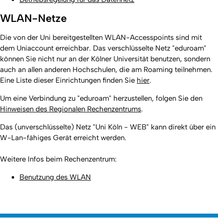
WLAN-Netze
Die von der Uni bereitgestellten WLAN-Accesspoints sind mit
dem Uniaccount erreichbar. Das verschlüsselte Netz "eduroam"
können Sie nicht nur an der Kölner Universität benutzen, sondern
auch an allen anderen Hochschulen, die am Roaming teilnehmen.
Eine Liste dieser Einrichtungen finden Sie
hier
.
Um eine Verbindung zu "eduroam" herzustellen, folgen Sie den
Hinweisen des Regionalen Rechenzentrums
.
Das (unverschlüsselte) Netz "Uni Köln - WEB" kann direkt über ein
W-Lan-fähiges Gerät erreicht werden.
Weitere Infos beim Rechenzentrum:
Benutzung des WLAN
Nach 
Erstellt am: 24. April 2016 zuletzt geändert am: 14. August 2025