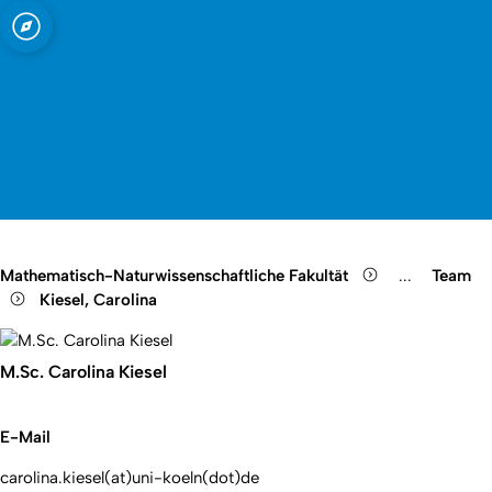
t zu Köln
Open quicklink menu
Suche öffnen
Sprachauswahl öffnen
Menü schließen
Menü öffnen
Mathematisch-Naturwissenschaftliche Fakultät
...
Team
Show remain
Kiesel, Carolina
M.Sc. Carolina Kiesel
E-Mail
carolina.kiesel(at)uni-koeln(dot)de