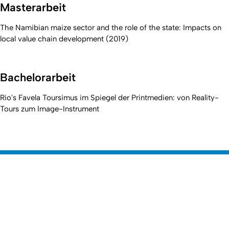
Masterarbeit
The Namibian maize sector and the role of the state: Impacts on
local value chain development (2019)
Bachelorarbeit
Rio's Favela Toursimus im Spiegel der Printmedien: von Reality-
Tours zum Image-Instrument
Erstellt am: 13. November 2019 zuletzt geändert am: 29. April
Nach
2026
Mathematisch-Naturwissenschaftliche
Zur Startseite
Fakultät
Dekanat