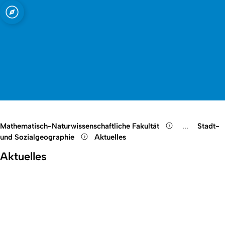
t zu Köln
Open quicklink menu
Suche öffnen
Sprachauswahl öffnen
Menü schließen
Menü öffnen
Mathematisch-Naturwissenschaftliche Fakultät
...
Stadt-
Show remain
und Sozialgeographie
Aktuelles
Aktuelles