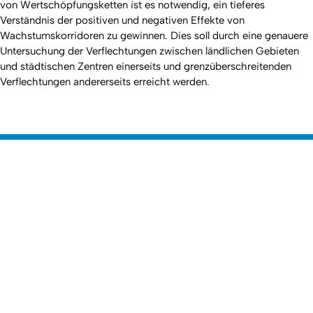
von Wertschöpfungsketten ist es notwendig, ein tieferes
Verständnis der positiven und negativen Effekte von
Wachstumskorridoren zu gewinnen. Dies soll durch eine genauere
Untersuchung der Verflechtungen zwischen ländlichen Gebieten
und städtischen Zentren einerseits und grenzüberschreitenden
Verflechtungen andererseits erreicht werden.
Nach o
Erstellt am: 24. April 2024 zuletzt geändert am: 19. Mai 2025
Mathematisch-Naturwissenschaftliche
Zur Startseite
Fakultät
Dekanat
Departments