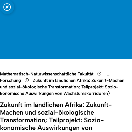
t zu Köln
Open quicklink menu
Suche öffnen
Sprachauswahl öffnen
Menü schließen
Menü öffnen
Mathematisch-Naturwissenschaftliche Fakultät
...
Show remain
Forschung
Zukunft im ländlichen Afrika: Zukunft-Machen
und sozial-ökologische Transformation; Teilprojekt: Sozio-
konomische Auswirkungen von Wachstumskorridoren)
Zukunft im ländlichen Afrika: Zukunft-
Machen und sozial-ökologische
Transformation; Teilprojekt: Sozio-
konomische Auswirkungen von