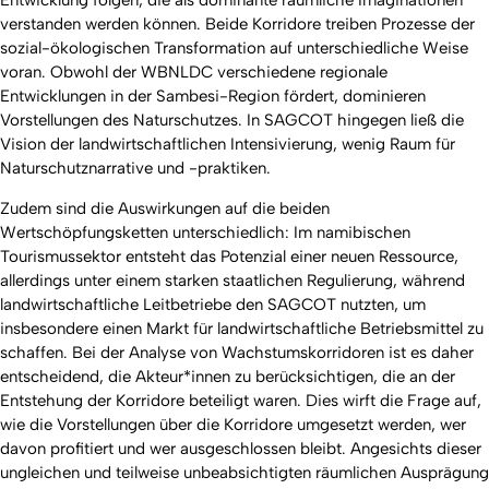
Entwicklung folgen, die als dominante räumliche Imaginationen
verstanden werden können. Beide Korridore treiben Prozesse der
sozial-ökologischen Transformation auf unterschiedliche Weise
voran. Obwohl der WBNLDC verschiedene regionale
Entwicklungen in der Sambesi-Region fördert, dominieren
Vorstellungen des Naturschutzes. In SAGCOT hingegen ließ die
Vision der landwirtschaftlichen Intensivierung, wenig Raum für
Naturschutznarrative und -praktiken.
Zudem sind die Auswirkungen auf die beiden
Wertschöpfungsketten unterschiedlich: Im namibischen
Tourismussektor entsteht das Potenzial einer neuen Ressource,
allerdings unter einem starken staatlichen Regulierung, während
landwirtschaftliche Leitbetriebe den SAGCOT nutzten, um
insbesondere einen Markt für landwirtschaftliche Betriebsmittel zu
schaffen. Bei der Analyse von Wachstumskorridoren ist es daher
entscheidend, die Akteur*innen zu berücksichtigen, die an der
Entstehung der Korridore beteiligt waren. Dies wirft die Frage auf,
wie die Vorstellungen über die Korridore umgesetzt werden, wer
davon profitiert und wer ausgeschlossen bleibt. Angesichts dieser
ungleichen und teilweise unbeabsichtigten räumlichen Ausprägung