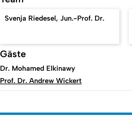
Svenja Riedesel, Jun.-Prof. Dr.
Gäste
Dr. Mohamed Elkinawy
Prof. Dr. Andrew Wickert
Erstellt am: 15. Mai 2025 zuletzt geändert am: 7. April 2026
Mathematisch-Naturwissenschaftliche Fakul
Zur Startseite