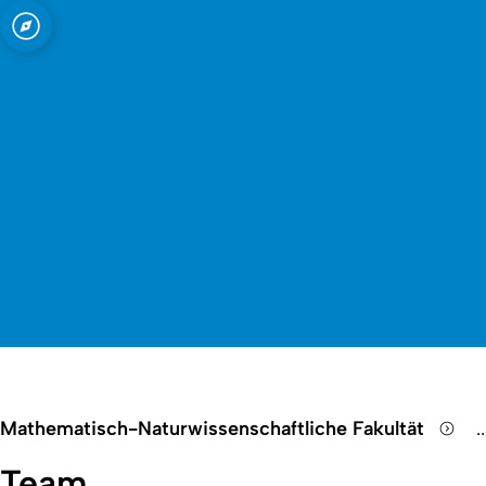
Open quicklink menu
Mathematisch-Naturwissenschaftliche Fakultät
..
S
Team