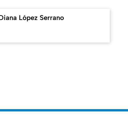
Diana López Serrano
ben