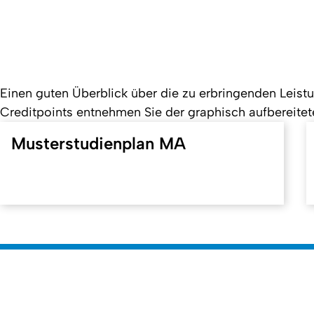
Einen guten Überblick über die zu erbringenden Lei
Creditpoints entnehmen Sie der graphisch aufbereitet
Musterstudienplan MA
Created: 26. July 2022 changed: 19. May 2025
Faculty of Mathematics and Natural Science
Go to homepage