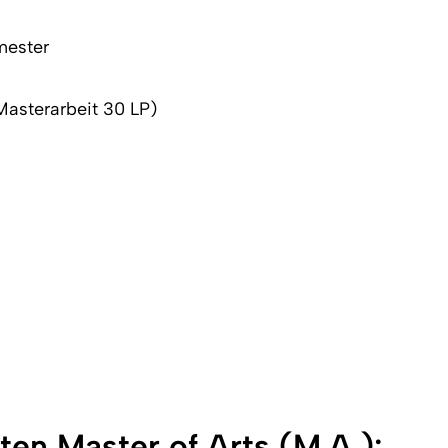
mester
 Masterarbeit 30 LP)
ten Master of Arts (M.A.):