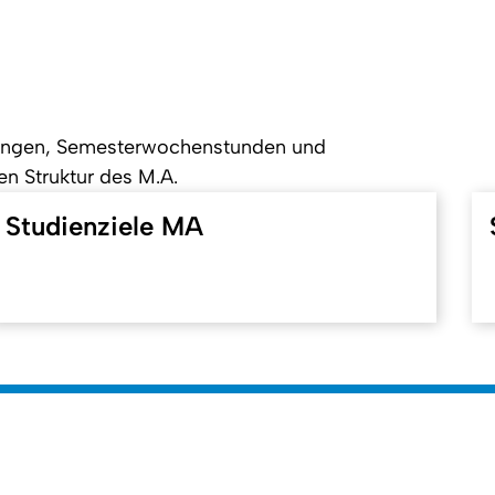
stungen, Semesterwochenstunden und
en Struktur des M.A.
Studienziele MA
To top
s