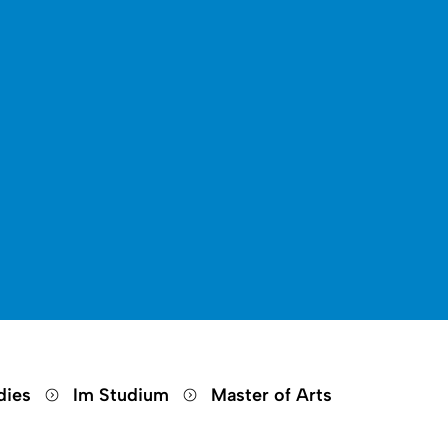
Open search
Open language switch
Close menu
Open menu
dies
Im Studium
Master of Arts