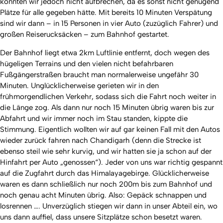
konnten wir jedoch nicht aufbrechen, da es sonst nicht genügend
Plätze für alle gegeben hätte. Mit bereits 10 Minuten Verspätung
sind wir dann – in 15 Personen in vier Auto (zuzüglich Fahrer) und
großen Reiserucksäcken – zum Bahnhof gestartet.
Der Bahnhof liegt etwa 2km Luftlinie entfernt, doch wegen des
hügeligen Terrains und den vielen nicht befahrbaren
Fußgängerstraßen braucht man normalerweise ungefähr 30
Minuten. Unglücklicherweise gerieten wir in den
frühmorgendlichen Verkehr, sodass sich die Fahrt noch weiter in
die Länge zog. Als dann nur noch 15 Minuten übrig waren bis zur
Abfahrt und wir immer noch im Stau standen, kippte die
Stimmung. Eigentlich wollten wir auf gar keinen Fall mit den Autos
wieder zurück fahren nach Chandigarh (denn die Strecke ist
ebenso steil wie sehr kurvig, und wir hatten sie ja schon auf der
Hinfahrt per Auto „genossen“). Jeder von uns war richtig gespannt
auf die Zugfahrt durch das Himalayagebirge. Glücklicherweise
waren es dann schließlich nur noch 200m bis zum Bahnhof und
noch genau acht Minuten übrig. Also: Gepäck schnappen und
losrennen …. Unverzüglich stiegen wir dann in unser Abteil ein, wo
uns dann auffiel, dass unsere Sitzplätze schon besetzt waren.