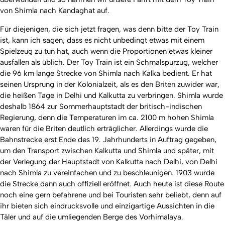
von Shimla nach Kandaghat auf.
Für diejenigen, die sich jetzt fragen, was denn bitte der Toy Train
ist, kann ich sagen, dass es nicht unbedingt etwas mit einem
Spielzeug zu tun hat, auch wenn die Proportionen etwas kleiner
ausfallen als üblich. Der Toy Train ist ein Schmalspurzug, welcher
die 96 km lange Strecke von Shimla nach Kalka bedient. Er hat
seinen Ursprung in der Kolonialzeit, als es den Briten zuwider war,
die heißen Tage in Delhi und Kalkutta zu verbringen. Shimla wurde
deshalb 1864 zur Sommerhauptstadt der britisch-indischen
Regierung, denn die Temperaturen im ca. 2100 m hohen Shimla
waren für die Briten deutlich erträglicher. Allerdings wurde die
Bahnstrecke erst Ende des 19. Jahrhunderts in Auftrag gegeben,
um den Transport zwischen Kalkutta und Shimla und später, mit
der Verlegung der Hauptstadt von Kalkutta nach Delhi, von Delhi
nach Shimla zu vereinfachen und zu beschleunigen. 1903 wurde
die Strecke dann auch offiziell eröffnet. Auch heute ist diese Route
noch eine gern befahrene und bei Touristen sehr beliebt, denn auf
ihr bieten sich eindrucksvolle und einzigartige Aussichten in die
Täler und auf die umliegenden Berge des Vorhimalaya.