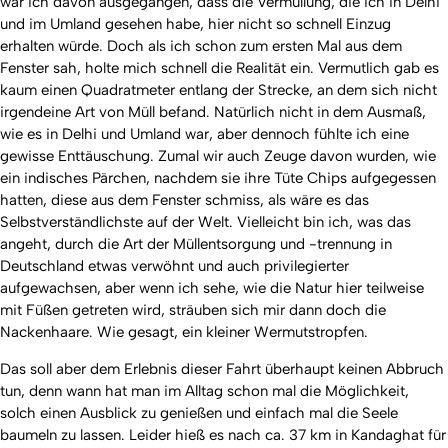
war ich davon ausgegangen, dass die Vermüllung, die ich in Delhi
und im Umland gesehen habe, hier nicht so schnell Einzug
erhalten würde. Doch als ich schon zum ersten Mal aus dem
Fenster sah, holte mich schnell die Realität ein. Vermutlich gab es
kaum einen Quadratmeter entlang der Strecke, an dem sich nicht
irgendeine Art von Müll befand. Natürlich nicht in dem Ausmaß,
wie es in Delhi und Umland war, aber dennoch fühlte ich eine
gewisse Enttäuschung. Zumal wir auch Zeuge davon wurden, wie
ein indisches Pärchen, nachdem sie ihre Tüte Chips aufgegessen
hatten, diese aus dem Fenster schmiss, als wäre es das
Selbstverständlichste auf der Welt. Vielleicht bin ich, was das
angeht, durch die Art der Müllentsorgung und -trennung in
Deutschland etwas verwöhnt und auch privilegierter
aufgewachsen, aber wenn ich sehe, wie die Natur hier teilweise
mit Füßen getreten wird, sträuben sich mir dann doch die
Nackenhaare. Wie gesagt, ein kleiner Wermutstropfen.
Das soll aber dem Erlebnis dieser Fahrt überhaupt keinen Abbruch
tun, denn wann hat man im Alltag schon mal die Möglichkeit,
solch einen Ausblick zu genießen und einfach mal die Seele
baumeln zu lassen. Leider hieß es nach ca. 37 km in Kandaghat für