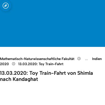
t zu Köln
Open quicklink menu
Suche öffnen
Sprachauswahl öffnen
Menü schließen
Menü öffnen
Mathematisch-Naturwissenschaftliche Fakultät
...
Indien
Show remain
2020
13.03.2020: Toy Train-Fahrt
13.03.2020: Toy Train-Fahrt von Shimla
nach Kandaghat