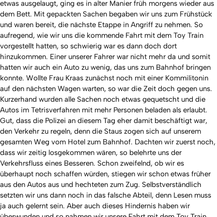
etwas ausgelaugt, ging es in alter Manier früh morgens wieder aus
dem Bett. Mit gepackten Sachen begaben wir uns zum Frühstück
und waren bereit, die nächste Etappe in Angriff zu nehmen. So
aufregend, wie wir uns die kommende Fahrt mit dem Toy Train
vorgestellt hatten, so schwierig war es dann doch dort
hinzukommen. Einer unserer Fahrer war nicht mehr da und somit
hatten wir auch ein Auto zu wenig, das uns zum Bahnhof bringen
konnte. Wollte Frau Kraas zunächst noch mit einer Kommilitonin
auf den nächsten Wagen warten, so war die Zeit doch gegen uns.
Kurzerhand wurden alle Sachen noch etwas gequetscht und die
Autos im Tetrisverfahren mit mehr Personen beladen als erlaubt.
Gut, dass die Polizei an diesem Tag eher damit beschäftigt war,
den Verkehr zu regeln, denn die Staus zogen sich auf unserem
gesamten Weg vom Hotel zum Bahnhof. Dachten wir zuerst noch,
dass wir zeitig losgekommen wären, so belehrte uns der
Verkehrsfluss eines Besseren. Schon zweifelnd, ob wir es
überhaupt noch schaffen würden, stiegen wir schon etwas früher
aus den Autos aus und hechteten zum Zug. Selbstverständlich
setzten wir uns dann noch in das falsche Abteil, denn Lesen muss
ja auch gelernt sein. Aber auch dieses Hindernis haben wir
überwunden und so nahmen wir unsere Fahrt mit dem Toy Train