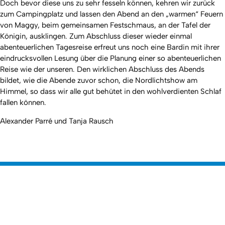
Doch bevor diese uns zu sehr fesseln können, kehren wir zurück
zum Campingplatz und lassen den Abend an den „warmen“ Feuern
von Maggy, beim gemeinsamen Festschmaus, an der Tafel der
Königin, ausklingen. Zum Abschluss dieser wieder einmal
abenteuerlichen Tagesreise erfreut uns noch eine Bardin mit ihrer
eindrucksvollen Lesung über die Planung einer so abenteuerlichen
Reise wie der unseren. Den wirklichen Abschluss des Abends
bildet, wie die Abende zuvor schon, die Nordlichtshow am
Himmel, so dass wir alle gut behütet in den wohlverdienten Schlaf
fallen können.
Alexander Parré und Tanja Rausch
Erstellt am: 1. September 2021 zuletzt geändert am: 13.
Nach
September 2021
Mathematisch-Naturwissenschaftliche
Zur Startseite
Fakultät