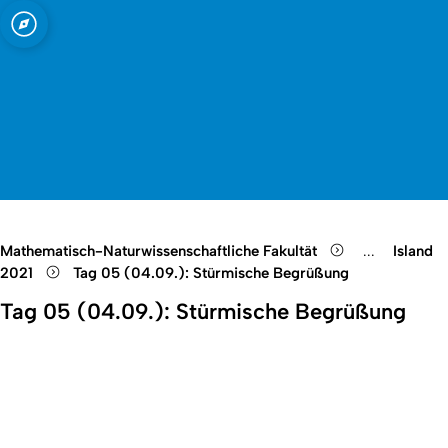
t zu Köln
Open quicklink menu
Suche öffnen
Sprachauswahl öffnen
Menü schließen
Menü öffnen
Mathematisch-Naturwissenschaftliche Fakultät
...
Island
Show remain
2021
Tag 05 (04.09.): Stürmische Begrüßung
Tag 05 (04.09.): Stürmische Begrüßung