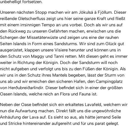
unbehelligt fortsetzen.
Unseren nächsten Stopp machen wir am Jökulsá á Fjöllum. Dieser
reißende Gletscherfluss zeigt uns hier seine ganze Kraft und fließt
mit einem irrsinnigen Tempo an uns vorbei. Doch als wir uns auf
den Rückweg zu unseren Gefährten machen, erwischen uns die
Schergen der Missetäterwüste und zeigen uns eine der rauhen
Seiten Islands in Form eines Sandsturms. Wir sind zum Glück gut
ausgerüstet, klappen unsere Visiere herunter und können uns in
den Schutz von Maggy und Tanni retten. Mit diesen geht es immer
weiter in Richtung der Königin. Doch der Sandsturm will noch
nicht aufgeben und verfolgt uns bis zu den Füßen der Königin. Als
wir uns in den Schutz ihres Mantels begeben, lässt der Sturm von
uns ab und wir erreichen den sicheren Hafen, den Campingplatz
von Herðubreiðarlindir. Dieser befindet sich in einer der größten
Oasen Islands, welche reich an Flora und Fauna ist.
Neben der Oase befindet sich ein erkaltetes Lavafeld, welchem wir
nun die Aufwartung machen. Direkt fällt uns die ungewöhnliche
Anhäufung der Lava auf. Es sieht so aus, als hätte jemand Seile
und Stricke hintereinander aufgereiht und für uns parat gelegt.